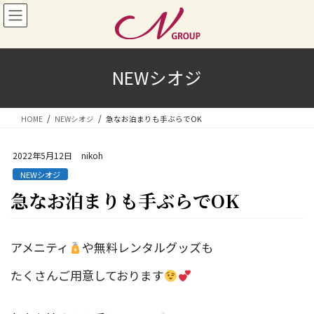
コ
ナ
ン
ビ
テ
ゲ
ン
ー
ツ
シ
NEWシオジ
へ
ョ
ス
ン
キ
に
HOME
NEWシオジ
急なお泊まりも手ぶらでOK
ッ
移
プ
動
2022年5月12日
nikoh
NEWシオジ
急なお泊まりも手ぶらでOK
アメニティ
や無料レンタルグッズも
たくさんご用意しております