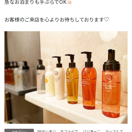
急なお泊まりも手ぶらでOK
お客様のご来店を心よりお待ちしております♡
NEWシオジ
、
サファイア
、
バリオーニ
、
ラッフルズ
カテゴリー