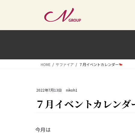
コ
ナ
ン
ビ
テ
ゲ
ン
ー
ツ
シ
へ
ョ
ス
ン
キ
に
ッ
移
HOME
サファイア
７月イベントカレンダー
プ
動
2022年7月13日
nikoh1
７月イベントカレンダ
今月は