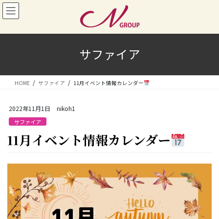
コ
ナ
ン
ビ
テ
ゲ
ン
ー
ツ
シ
サファイア
へ
ョ
ス
ン
キ
に
HOME
サファイア
11月イベント情報カレンダー
ッ
移
プ
動
2022年11月1日
nikoh1
サファイア
11月イベント情報カレンダー