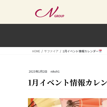
コ
ナ
ン
ビ
テ
ゲ
ン
ー
ツ
シ
へ
ョ
ス
ン
キ
に
ッ
移
HOME
サファイア
1月イベント情報カレンダー
プ
動
2023年1月2日
nikoh1
1月イベント情報カレ