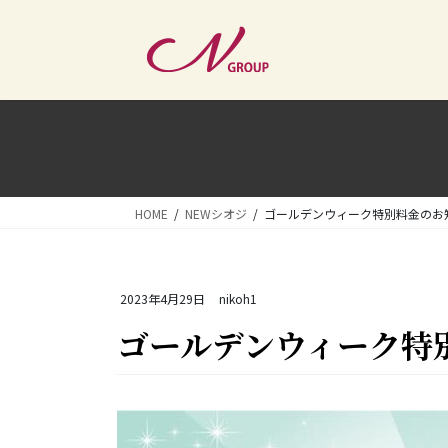
コ
ナ
ン
ビ
テ
ゲ
ン
ー
ツ
シ
へ
ョ
ス
ン
キ
に
ッ
移
HOME
NEWシオジ
ゴールデンウィーク特別料金のお
プ
動
2023年4月29日
nikoh1
ゴールデンウィーク特