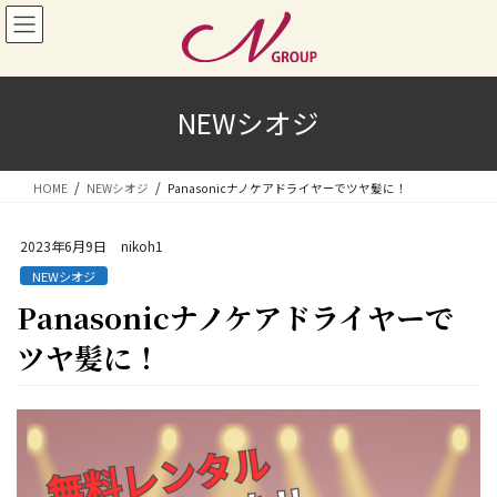
コ
ナ
ン
ビ
テ
ゲ
ン
ー
ツ
シ
NEWシオジ
へ
ョ
ス
ン
キ
に
HOME
NEWシオジ
Panasonicナノケアドライヤーでツヤ髪に！
ッ
移
プ
動
2023年6月9日
nikoh1
NEWシオジ
Panasonicナノケアドライヤーで
ツヤ髪に！