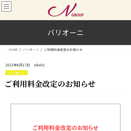
コ
ナ
ン
ビ
テ
ゲ
ン
ー
ツ
シ
バリオーニ
へ
ョ
ス
ン
キ
に
HOME
バリオーニ
ご利用料金改定のお知らせ
ッ
移
プ
動
2023年6月17日
nikoh1
バリオーニ
ご利用料金改定のお知らせ