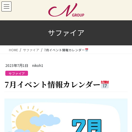
コ
ナ
ン
ビ
テ
ゲ
ン
ー
ツ
シ
サファイア
へ
ョ
ス
ン
キ
に
HOME
サファイア
7月イベント情報カレンダー
ッ
移
プ
動
2023年7月1日
nikoh1
サファイア
7月イベント情報カレンダー