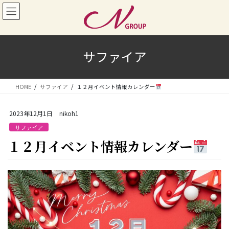
コ
ナ
ン
ビ
テ
ゲ
ン
ー
ツ
シ
サファイア
へ
ョ
ス
ン
キ
に
HOME
サファイア
１２月イベント情報カレンダー
ッ
移
プ
動
2023年12月1日
nikoh1
サファイア
１２月イベント情報カレンダー