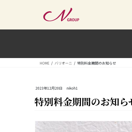
コ
ナ
ン
ビ
テ
ゲ
ン
ー
ツ
シ
へ
ョ
ス
ン
キ
に
ッ
移
HOME
バリオーニ
特別料金期間のお知らせ
プ
動
2023年12月20日
nikoh1
特別料金期間のお知ら