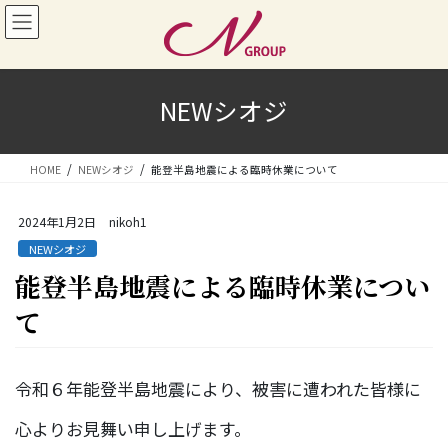
コ
ナ
ン
ビ
テ
ゲ
ン
ー
ツ
シ
NEWシオジ
へ
ョ
ス
ン
キ
に
HOME
NEWシオジ
能登半島地震による臨時休業について
ッ
移
プ
動
2024年1月2日
nikoh1
NEWシオジ
能登半島地震による臨時休業につい
て
令和６年能登半島地震により、被害に遭われた皆様に
心よりお見舞い申し上げます。