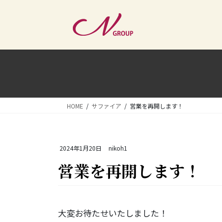
コ
ナ
ン
ビ
テ
ゲ
ン
ー
ツ
シ
へ
ョ
ス
ン
キ
に
ッ
移
HOME
サファイア
営業を再開します！
プ
動
2024年1月20日
nikoh1
営業を再開します！
大変お待たせいたしました！