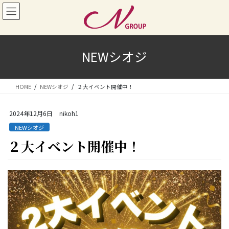
コ
ナ
ン
ビ
テ
ゲ
ン
ー
ツ
シ
NEWシオジ
へ
ョ
ス
ン
キ
に
HOME
NEWシオジ
２大イベント開催中！
ッ
移
プ
動
2024年12月6日
nikoh1
NEWシオジ
２大イベント開催中！