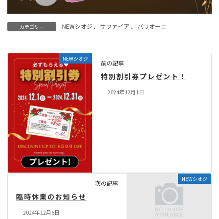
NEWシオジ
、
サファイア
、
バリオーニ
カテゴリー
NEWシオジ
前の記事
特別割引券プレゼント！
2024年12月1日
NEWシオジ
次の記事
臨時休業のお知らせ
2024年12月6日