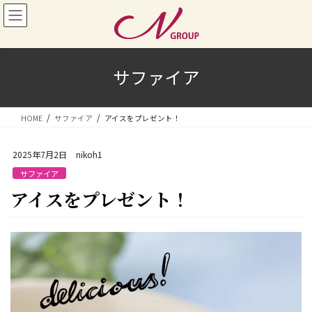
コ
ナ
ン
ビ
テ
ゲ
ン
ー
ツ
シ
サファイア
へ
ョ
ス
ン
キ
に
HOME
サファイア
アイスをプレゼント！
ッ
移
プ
動
2025年7月2日
nikoh1
サファイア
アイスをプレゼント！