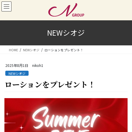
コ
ナ
ン
ビ
テ
ゲ
ン
ー
ツ
シ
NEWシオジ
へ
ョ
ス
ン
キ
に
HOME
NEWシオジ
ローションをプレゼント！
ッ
移
プ
動
2025年8月1日
nikoh1
NEWシオジ
ローションをプレゼント！