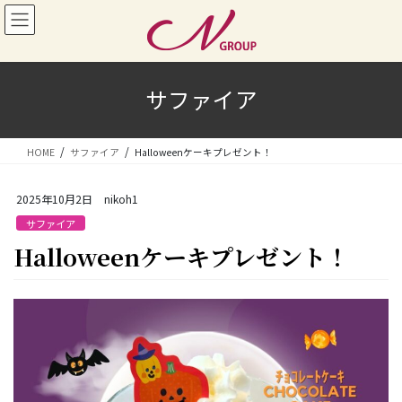
コ
ナ
ン
ビ
テ
ゲ
ン
ー
ツ
シ
サファイア
へ
ョ
ス
ン
キ
に
HOME
サファイア
Halloweenケーキプレゼント！
ッ
移
プ
動
2025年10月2日
nikoh1
サファイア
Halloweenケーキプレゼント！