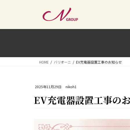
コ
ナ
ン
ビ
テ
ゲ
ン
ー
ツ
シ
へ
ョ
ス
ン
キ
に
ッ
移
HOME
バリオーニ
EV充電器設置工事のお知らせ
プ
動
2025年11月29日
nikoh1
EV充電器設置工事の