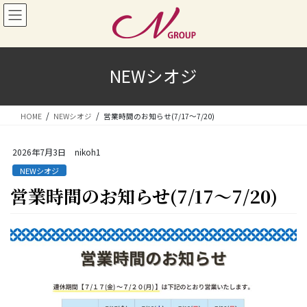
コ
ナ
ン
ビ
テ
ゲ
ン
ー
ツ
シ
NEWシオジ
へ
ョ
ス
ン
キ
に
HOME
NEWシオジ
営業時間のお知らせ(7/17～7/20)
ッ
移
プ
動
2026年7月3日
nikoh1
NEWシオジ
営業時間のお知らせ(7/17～7/20)